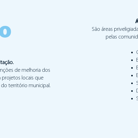
ª
Á
ão
São áreas priveligiad
pelas comunid
itação.
venções de melhoria dos
a projetos locais que
do território municipal.