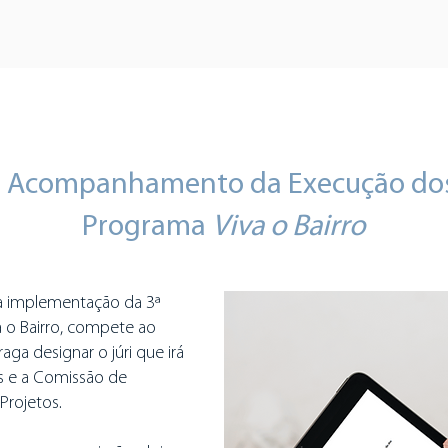
 Acompanhamento da Execução dos
Programa
Viva o Bairro
 implementação da 3ª
 o Bairro, compete ao
ga designar o júri que irá
as e a Comissão de
rojetos.