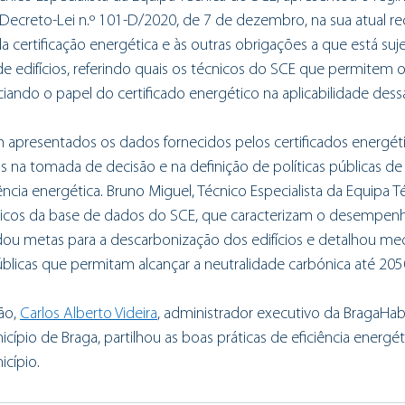
 Decreto-Lei n.º 101-D/2020, de 7 de dezembro, na sua atual r
 certificação energética e às outras obrigações a que está suje
e edifícios, referindo quais os técnicos do SCE que permitem o
ando o papel do certificado energético na aplicabilidade dess
 apresentados os dados fornecidos pelos certificados energét
na tomada de decisão e na definição de políticas públicas de 
iência energética. Bruno Miguel, Técnico Especialista da Equipa T
sticos da base de dados do SCE, que caracterizam o desempen
dou metas para a descarbonização dos edifícios e detalhou me
blicas que permitam alcançar a neutralidade carbónica até 205
ão, 
Carlos Alberto Videira
, administrador executivo da BragaHabi
icípio de Braga, partilhou as boas práticas de eficiência energé
cípio.