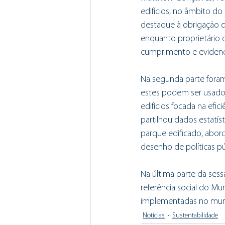
edifícios, no âmbito do
destaque à obrigação da
enquanto proprietário d
cumprimento e evidenci
Na segunda parte foram
estes podem ser usados 
edifícios focada na efic
partilhou dados estatí
parque edificado, abor
desenho de políticas pú
Na última parte da sess
referência social do Mun
implementadas no muni
Notícias
Sustentabilidade