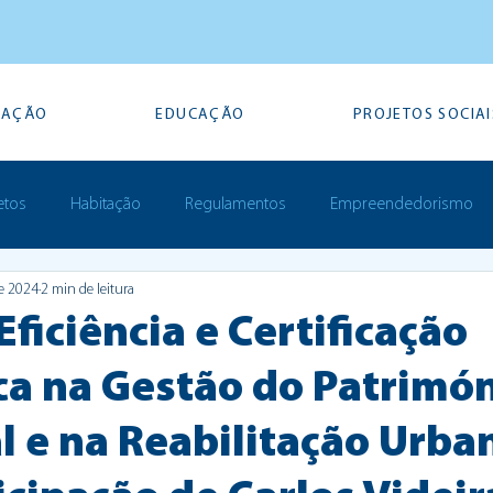
TAÇÃO
EDUCAÇÃO
PROJETOS SOCIAI
etos
Habitação
Regulamentos
Empreendedorismo
de 2024
2 min de leitura
Prémios
ficiência e Certificação
ca na Gestão do Patrimó
l e na Reabilitação Urba