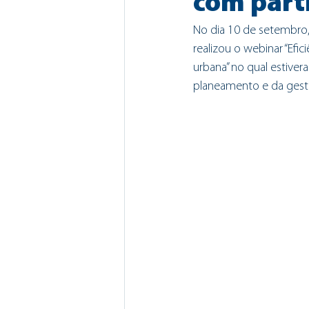
com parti
No dia 10 de setembro,
realizou o webinar “Efic
urbana” no qual estiver
planeamento e da gestã