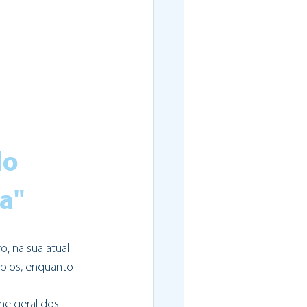
o 
a"
, na sua atual 
pios, enquanto 
me geral dos 