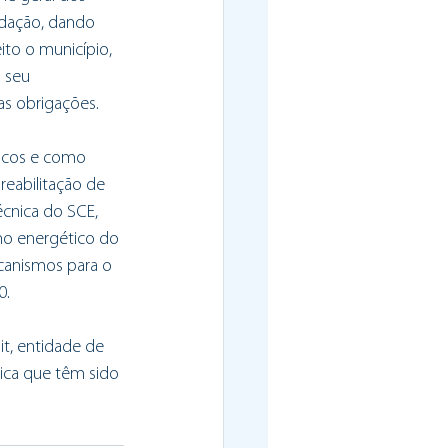
edação, dando 
ito o município, 
 seu 
as obrigações.
icos e como 
reabilitação de 
écnica do SCE, 
ho energético do 
canismos para o 
0.
t, entidade de 
tica que têm sido 