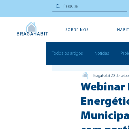
SOBRE NÓS
HABI
Todos os artigos
Notícias
Proj
BragaHabit
20 de set. 
Inovação Social
Festivais
Webinar E
Energéti
Municipa