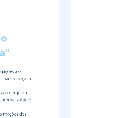
o 
a"
gações a o 
 para alcançar a 
ção energética, 
 automatização e 
formações dos 