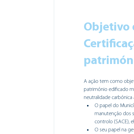
Objetivo 
Certifica
patrimóni
A ação tem como objeti
património edificado m
neutralidade carbónica 
O papel do Municíp
manutenção dos si
controlo (SACE), e
O seu papel na ge