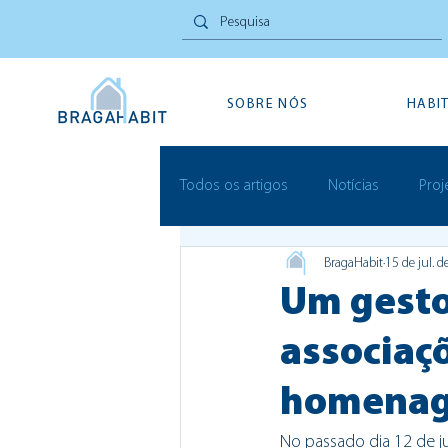
SOBRE NÓS
HABI
Todos os artigos
Notícias
Proj
BragaHabit
15 de jul. 
Inovação Social
Festivais
Um gesto
associaç
homenage
No passado dia 12 de j