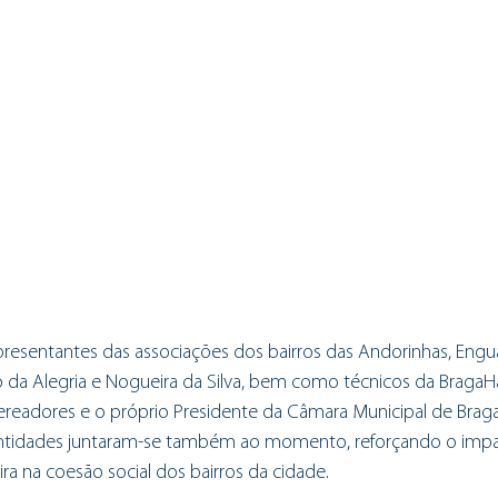
resentantes das associações dos bairros das Andorinhas, Enguar
rro da Alegria e Nogueira da Silva, bem como técnicos da BragaHa
vereadores e o próprio Presidente da Câmara Municipal de Braga,
entidades juntaram-se também ao momento, reforçando o impa
ira na coesão social dos bairros da cidade.