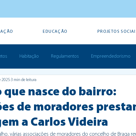
TAÇÃO
EDUCAÇÃO
PROJETOS SOCIAI
etos
Habitação
Regulamentos
Empreendedorismo
de 2025
3 min de leitura
Prémios
 que nasce do bairro:
ões de moradores prest
m a Carlos Videira
ulho, várias associações de moradores do concelho de Braga r