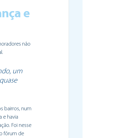
nça e 
moradores não 
l.
undo, um 
 quase 
s bairros, num 
 e havia 
ção. Foi nesse 
o fórum de 