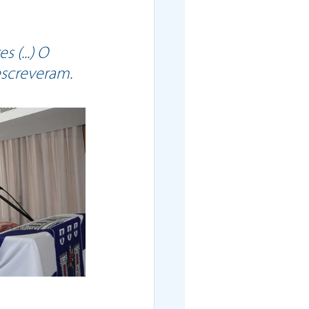
(...) O 
escreveram.