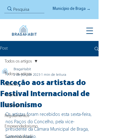
Município de Braga →
Post
Todos os artigos
BragaHabit
Todos os artigos
2 de jun. de 2023
1 min de leitura
Receção aos artistas do
Notícias
Festival Internacional de
Projetos
Ilusionismo
Habitação
Os artistas foram recebidos esta sexta-feira, 
Regulamentos
nos Paços do Concelho, pela vice-
Empreendedorismo
presidente da Câmara Municipal de Braga, 
Sameiro Araújo.
Sustentabilidade