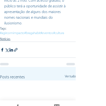
início às 21h30. Com acesso gratuito, o 
público terá a oportunidade de assistir à 
apresentação de alguns dos maiores 
nomes nacionais e mundiais do 
ilusionismo.
Tags:
#agircomimpacto
#bragahabit
#eventos
#cultura
Notícias
Ver tudo
Posts recentes