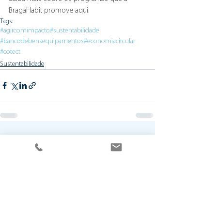
BragaHabit promove aqui.
Tags:
#agircomimpacto
#sustentabilidade
#bancodebensequipamentos
#economiacircular
#cotect
Sustentabilidade
Ver tudo
Posts recentes