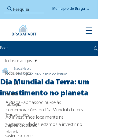
Município de Braga →
Post
Todos os artigos
BragaHabit
Todos os artigos
22 de abr. de 2022
2 min de leitura
Dia Mundial da Terra: um
Notícias
investimento no planeta
Projetos
A BragaHabit associou-se às 
Habitação
comemorações do Dia Mundial da Terra. 
Regulamentos
Ao investirmos localmente na 
sustentabilidades estamos a investir no 
Empreendedorismo
planeta.
Sustentabilidade