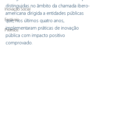
distinguidas no âmbito da chamada ibero-
Inovação Social
americana dirigida a entidades públicas 
Festivais
que, nos últimos quatro anos, 
implementaram práticas de inovação 
Prémios
pública com impacto positivo 
comprovado.