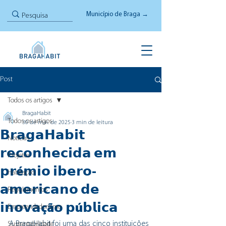
Município de Braga →
Post
Todos os artigos
BragaHabit
Todos os artigos
30 de mai. de 2025
3 min de leitura
𝗕𝗿𝗮𝗴𝗮𝗛𝗮𝗯𝗶𝘁
Notícias
𝗿𝗲𝗰𝗼𝗻𝗵𝗲𝗰𝗶𝗱𝗮 𝗲𝗺
Projetos
𝗽𝗿é𝗺𝗶𝗼 𝗶𝗯𝗲𝗿𝗼-
Habitação
𝗮𝗺𝗲𝗿𝗶𝗰𝗮𝗻𝗼 𝗱𝗲
Regulamentos
𝗶𝗻𝗼𝘃𝗮çã𝗼 𝗽ú𝗯𝗹𝗶𝗰𝗮
Empreendedorismo
A BragaHabit foi uma das cinco instituições 
Sustentabilidade