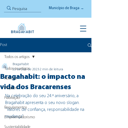
Município de Braga →
Post
Todos os artigos
BragaHabit
Todos os artigos
22 de jun. de 2023
2 min de leitura
Bragahabit: o impacto na
Notícias
vida dos Bracarenses
Projetos
Na celebração do seu 24.º aniversário, a 
Habitação
Bragahabit apresenta o seu novo slogan. 
Regulamentos
“Valores de confiança, responsabilidade na 
mudança”.
Empreendedorismo
Sustentabilidade