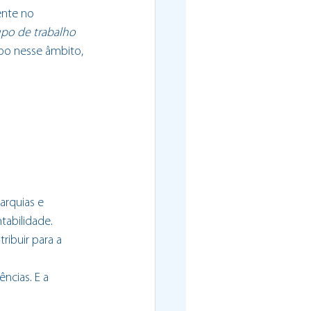
ente no 
upo de trabalho 
cabo nesse âmbito, 
rquias e 
tabilidade. 
ribuir para a 
ncias. E a 