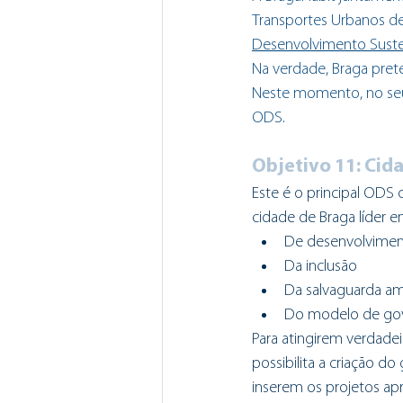
Transportes Urbanos de
Desenvolvimento Suste
Na verdade, Braga prete
Neste momento, no seu 
ODS.
Objetivo 11: Ci
Este é o principal ODS 
cidade de Braga líder e
De desenvolvime
Da inclusão
Da salvaguarda am
Do modelo de go
Para atingirem verdade
possibilita a criação d
inserem os projetos ap