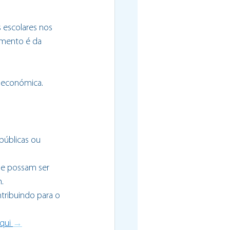
s escolares nos
imento é da 
e económica.
públicas ou 
ue possam ser 
.
tribuindo para o 
qui 
→