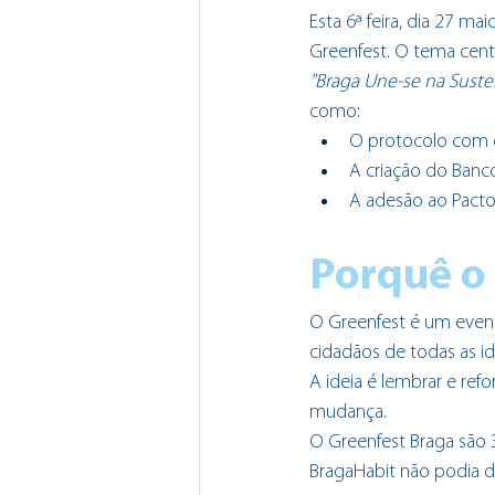
Esta 6ª feira, dia 27 ma
Greenfest. O tema centr
"Braga Une-se na Suste
como:
O protocolo com o 
A criação do Ban
A adesão ao Pacto
Porquê o
O Greenfest é um event
cidadãos de todas as id
A ideia é lembrar e ref
mudança. 
O Greenfest Braga são 
BragaHabit não podia de