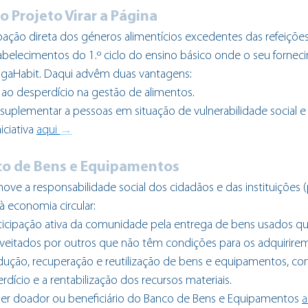
o Projeto Virar a Página
oação direta dos géneros alimentícios excedentes das refeiçõe
stabelecimentos do 1.º ciclo do ensino básico onde o seu fornec
agaHabit. Daqui advêm duas vantagens:
ao desperdício na gestão de alimentos.
 suplementar a pessoas em situação de vulnerabilidade social 
iciativa
aqui 
→
co de Bens e Equipamentos
ove a responsabilidade social dos cidadãos e das instituições (
à economia circular:
rticipação ativa da comunidade pela entrega de bens usados q
roveitados por outros que não têm condições para os adquirirem
ução, recuperação e reutilização de bens e equipamentos, con
ício e a rentabilização dos recursos materiais.
r doador ou beneficiário do Banco de Bens e Equipamentos
a