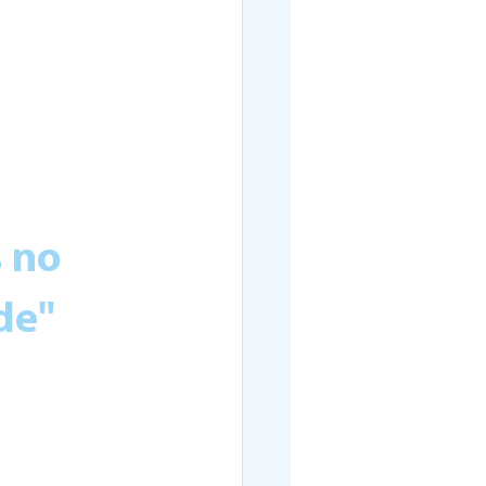
 no 
de"