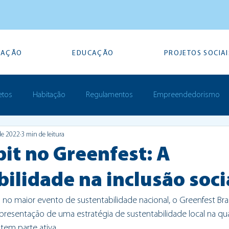
TAÇÃO
EDUCAÇÃO
PROJETOS SOCIAI
etos
Habitação
Regulamentos
Empreendedorismo
de 2022
3 min de leitura
Prémios
it no Greenfest: A
ilidade na inclusão soci
 no maior evento de sustentabilidade nacional, o Greenfest Br
presentação de uma estratégia de sustentabilidade local na qu
tem parte ativa.