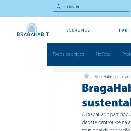
SOBRE NÓS
HABI
Todos os artigos
Notícias
Proj
BragaHabit
27 de mai. 
Inovação Social
Festivais
BragaHab
sustentab
A BragaHabit participou
debate centrou-se na a
municipal de habitação 