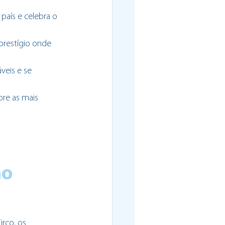
país e celebra o 
prestígio onde 
veis e se 
re as mais 
o 
rco, os 