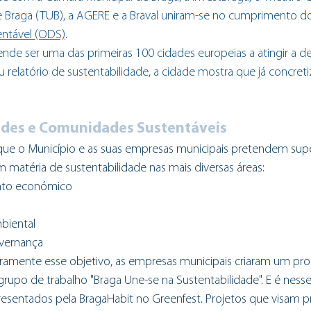
 Braga (TUB), a AGERE e a Braval uniram-se no cumprimento do
ntável (ODS)
. 
nde ser uma das primeiras 100 cidades europeias a atingir a d
relatório de sustentabilidade, a cidade mostra que já concret
dades e Comunidades Sustentáveis
que o Município e as suas empresas municipais pretendem super
m matéria de sustentabilidade nas mais diversas áreas:
nto económico
biental
vernança
iramente esse objetivo, as empresas municipais criaram um pr
o grupo de trabalho "Braga Une-se na Sustentabilidade". E é ness
resentados pela BragaHabit no Greenfest. Projetos que visam 