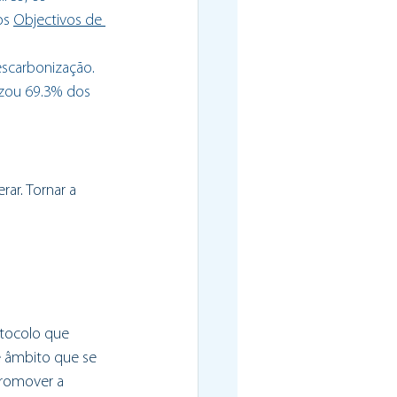
s 
Objectivos de 
escarbonização. 
izou 69.3% dos 
ar. Tornar a 
otocolo que 
e âmbito que se 
promover a 