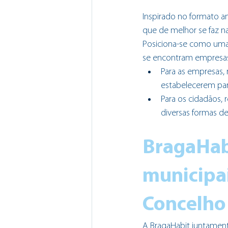
Inspirado no formato am
que de melhor se faz na
Posiciona-se como uma p
se encontram empresas
Para as empresas, 
estabelecerem parc
Para os cidadãos, 
diversas formas d
BragaHab
municipai
Concelho
A BragaHabit juntamente