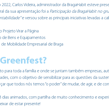
io 2022, Carlos Videira, administrador da BragaHabit esteve pres
al da sua apresentação foi a 
Participação da BragaHabit no gr
ntabilidade" 
e versou sobre as principais iniciativas levadas a 
Projeto Virar a Página
co de Bens e Equipamentos
 de Mobilidade Empresarial de Braga
 Greenfest?
o para toda a família e onde se juntam também empresas, auta
ades, com o objetivo de sensibilizar para as questões da susten
orçar que todos nós temos “o poder” de mudar, de agir, e de cont
3 dias animados, com partilha de muito conhecimento e experiê
ixar de estar presente!