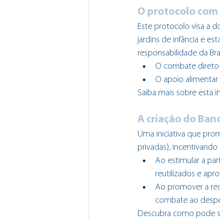
O protocolo com 
Este protocolo visa a d
jardins de infância e e
responsabilidade da Br
O combate direto 
O apoio alimentar
Saiba mais sobre esta in
A criação do Ban
Uma iniciativa que prom
privadas), incentivando 
Ao estimular a pa
reutilizados e ap
Ao promover a red
combate ao desperd
Descubra como pode se