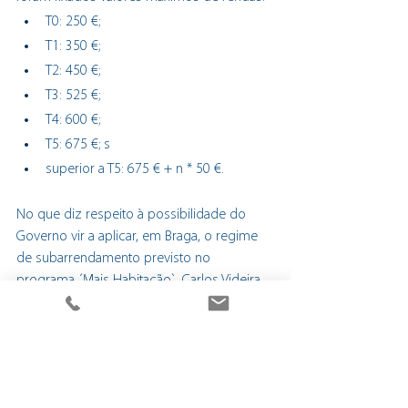
T0: 250 €; 
T1: 350 €; 
T2: 450 €; 
T3: 525 €; 
T4: 600 €; 
T5: 675 €; s
superior a T5: 675 € + n * 50 €.
No que diz respeito à possibilidade do 
Governo vir a aplicar, em Braga, o regime 
de subarrendamento previsto no 
programa ´Mais Habitação`, Carlos Videira 
garante que não recebeu qualquer 
informação por parte do IRU – Instituto de 
Habitação e da Reabilitação Urbana. 
Refere ainda que este género de resposta 
já existe no concelho e dá resposta a 147 