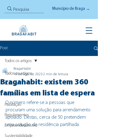
Município de Braga →
Post
Todos os artigos
BragaHabit
Todos os artigos
18 de ago. de 2023
2 min de leitura
Bragahabit: existem 360
Notícias
famílias em lista de espera
Projetos
O número refere-se a pessoas que 
Habitação
procuram uma solução para arrendamento 
Regulamentos
apoiado. Destas, cerca de 50 pretendem 
uma solução de residência partilhada.
Empreendedorismo
Sustentabilidade