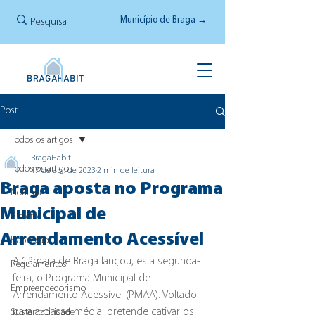
Município de Braga →
Post
Todos os artigos
BragaHabit
Todos os artigos
17 de abr. de 2023
2 min de leitura
Braga aposta no Programa
Notícias
Municipal de
Projetos
Arrendamento Acessível
Habitação
A Câmara de Braga lançou, esta segunda-
Regulamentos
feira, o Programa Municipal de 
Empreendedorismo
Arrendamento Acessível (PMAA). Voltado 
para a classe média, pretende cativar os 
Sustentabilidade