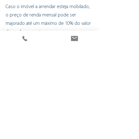
Caso o imóvel a arrendar esteja mobilado, 
o preço de renda mensal pode ser 
majorado até um máximo de 10% do valor 
da renda proposto.
As candidaturas podem ser apresentada 
até às 16h30 do dia 29 de Dezembro ou 
até que sejam selecionados 50 imóveis.
A candidatura poderá ser submetida:
no Balcão Digital no Portal da 
BragaHabit (www.bragahabit.com),
na sede da Bragahab8it (R. Dom Paio 
Mendes 51)
Os contratos de arrendamento serão sobre 
habitações que cumpram as condições 