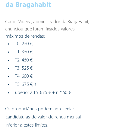
da Bragahabit
Carlos Videira, administrador da BragaHabit, 
anunciou que foram fixados valores
máximos de rendas: 
T0: 250 €; 
T1: 350 €; 
T2: 450 €; 
T3: 525 €; 
T4: 600 €; 
T5: 675 €; s
uperior a T5: 675 € + n * 50 €.
Os proprietários podem apresentar 
candidaturas de valor de renda mensal 
inferior a estes limites. 