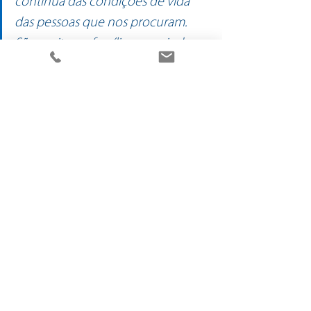
contínua das condições de vida 
das pessoas que nos procuram. 
São muitas as famílias que ainda 
vivem em carência.
Refere, apelando às empresas e população 
em geral que contribuam com os bens e 
equipamentos que não necessitem de 
forma a apoiar quem mais precisa para 
que possam ter uma vida mais condigna.
O Banco de Bens e Equipamentos é uma 
iniciativa de promoção ativa da 
responsabilidade social dos cidadãos e 
das empresas no apoio às pessoas e 
famílias mais expostas à vulnerabilidade 
económica e social.
Mais um projeto 100% alinhado com a 