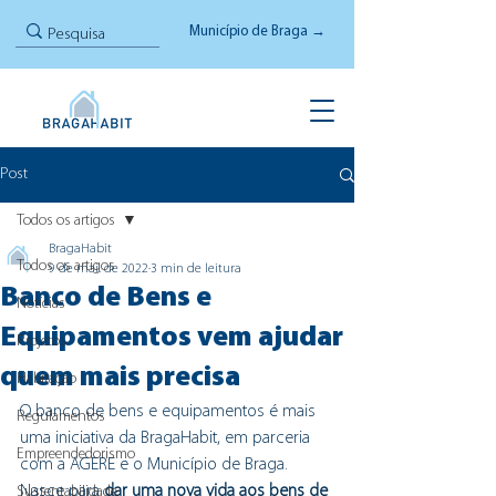
Município de Braga →
Post
Todos os artigos
BragaHabit
Todos os artigos
9 de mai. de 2022
3 min de leitura
Banco de Bens e
Notícias
Equipamentos vem ajudar
Projetos
quem mais precisa
Habitação
O banco de bens e equipamentos é mais 
Regulamentos
uma iniciativa da BragaHabit, em parceria 
Empreendedorismo
com a AGERE e o Município de Braga. 
Nasce para 
dar uma nova vida aos bens de 
Sustentabilidade