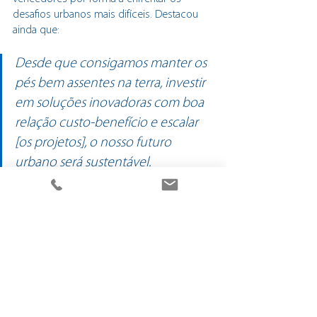
desafios urbanos mais difíceis. Destacou 
ainda que:
Desde que consigamos manter os 
pés bem assentes na terra, investir 
em soluções inovadoras com boa 
relação custo-benefício e escalar 
[os projetos], o nosso futuro 
urbano será sustentável.
A entrega do prémio realizar-se-á a 2 de 
Outubro, Dia Mundial da Habitação. A 
cerimónia decorrerá em Baku, capital do 
Azerbaijão.
Tags:
#agircomimpacto
#bragahabit
#bairrosdebraga
#eventos
Notícias
Projetos