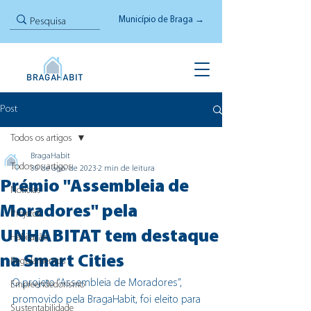
Município de Braga →
Post
Todos os artigos
BragaHabit
Todos os artigos
30 de ago. de 2023
2 min de leitura
Prémio "Assembleia de
Notícias
Moradores" pela
Projetos
UNHABITAT tem destaque
Habitação
na Smart Cities
Regulamentos
O projeto “Assembleia de Moradores”, 
Empreendedorismo
promovido pela 
BragaHabit
, foi eleito para 
Sustentabilidade