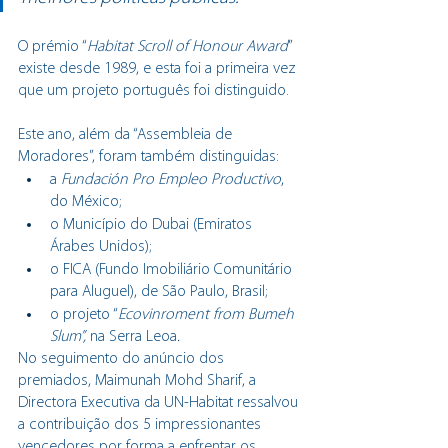
O prémio “
Habitat Scroll of Honour Award
” 
existe desde 1989, e esta foi a primeira vez 
que um projeto português foi distinguido. 
Este ano, além da “Assembleia de 
Moradores”, foram também distinguidas:
a 
Fundación Pro Empleo Productivo
, 
do México; 
o Município do Dubai (Emiratos 
Árabes Unidos); 
o FICA (Fundo Imobiliário Comunitário 
para Aluguel), de São Paulo, Brasil;
o projeto “
Ecovinroment from Bumeh 
Slum”, 
na Serra Leoa
.
No seguimento do anúncio dos 
premiados, Maimunah Mohd Sharif, a 
Directora Executiva da UN-Habitat ressalvou 
a contribuição dos 5 impressionantes 
vencedores por forma a enfrentar os 