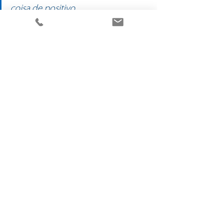
coisa de positivo.
Tags:
#agircomimpacto
#bragahabit
#habitacao
#bairrosdebraga
#reabilitacao
Habitação
Notícias
Ver tudo
Posts recentes