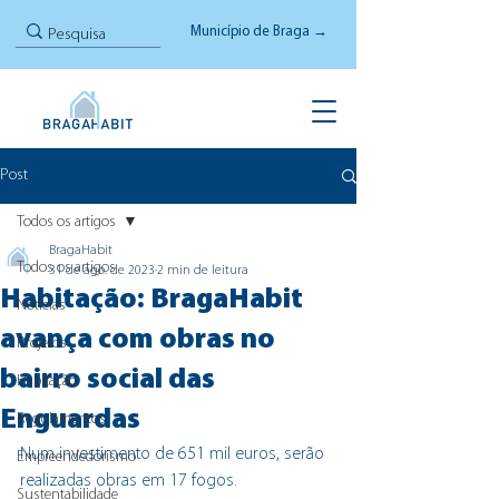
Município de Braga →
Post
Todos os artigos
BragaHabit
Todos os artigos
31 de ago. de 2023
2 min de leitura
Habitação: BragaHabit
Notícias
avança com obras no
Projetos
bairro social das
Habitação
Enguardas
Regulamentos
Num investimento de 651 mil euros, serão 
Empreendedorismo
realizadas obras em 17 fogos. 
Sustentabilidade