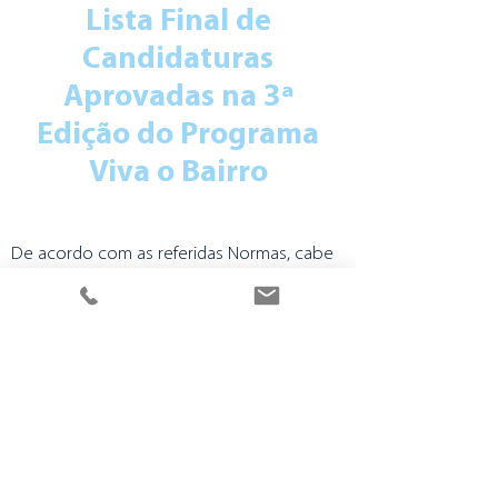
Lista Final de
Candidaturas
Aprovadas na 3ª
Edição do Programa
Viva o Bairro
De acordo com as referidas Normas, cabe
ao Presidente da Câmara Municipal a
publicação da lista final de candidaturas
propostas pelo Júri, com a pontuação de
todas as candidaturas admitidas e
indicação das candidaturas aprovadas e
indeferidas.
Conheça, agora, as propostas aprovadas
na lista que consta em anexo ao