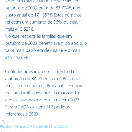
282€, um total anual de 1 587 384€. Em 
outubro de 2002 eram de 83 704€, num 
custo anual de 171 857€. Estes números 
refletem um aumento de 35%, ou seja, 
mais 415 527€.
No que respeita às famílias que em 
outubro de 2023 beneficiavam do apoio, o 
valor mais baixo era de 48,87€ e o mais 
alto 252,09€.
Contudo, apesar do crescimento da 
atribuição do RADA existem 406 famílias 
em lista de espera na Bragahabit. Embora 
existam famílias inscritas há mais de 10 
anos, a sua maioria foi inscrita em 2023. 
Para o RADA existem 112 pedidos 
referentes a 2023.
Tags:
#agircomimpacto
#bragahabit
#habitacao