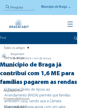
Município de Braga →
Post
Todos os artigos
BragaHabit
Todos os artigos
5 de fev. de 2024
1 min de leitura
Município de Braga já
Notícias
contribui com 1,6 ME para
Projetos
famílias pagarem as rendas
Habitação
O Regime Direto de Apoio ao 
Regulamentos
Arrendamento (RADA) permite que famílias 
Empreendedorismo
arrendem casa, sendo que a Câmara 
Municipal de Braga apoia com um valor 
Sustentabilidade