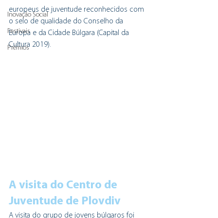
europeus de juventude reconhecidos com 
Inovação Social
o selo de qualidade do Conselho da 
Festivais
Europa e da Cidade Búlgara (Capital da 
Cultura 2019).
Prémios
A visita do Centro de 
Juventude de Plovdiv
A visita do grupo de jovens búlgaros foi 