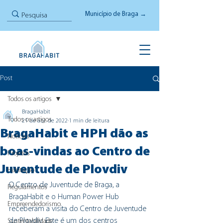
Município de Braga →
Post
Todos os artigos
BragaHabit
Todos os artigos
21 de abr. de 2022
1 min de leitura
BragaHabit e HPH dão as
Notícias
boas-vindas ao Centro de
Projetos
Juventude de Plovdiv
Habitação
O Centro de Juventude de Braga, a 
Regulamentos
BragaHabit e o Human Power Hub 
Empreendedorismo
receberam a visita do Centro de Juventude 
de Plovdiv. Este é um dos centros 
Sustentabilidade