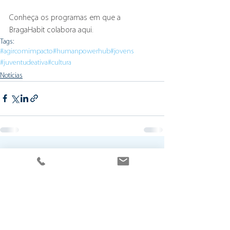
Conheça os programas em que a 
BragaHabit colabora aqui.
Tags:
#agircomimpacto
#humanpowerhub
#jovens
#juventudeativa
#cultura
Notícias
Ver tudo
Posts recentes